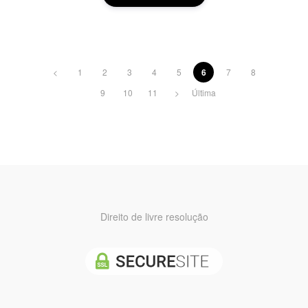
<
1
2
3
4
5
6
7
8
9
10
11
>
Última
Direito de livre resolução