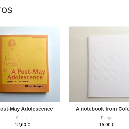
ros
Post-May Adolescence
A notebook from Col
Cinema
Design
12,50 €
15,00 €