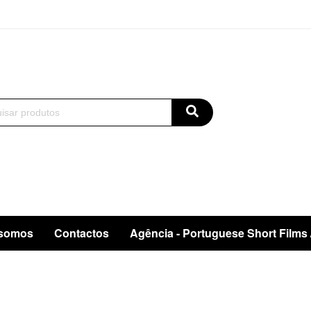
somos
Contactos
Agência - Portuguese Short Films