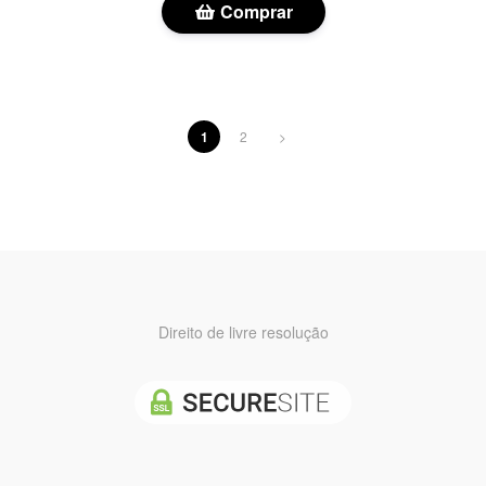
Comprar
1
2
>
Direito de livre resolução