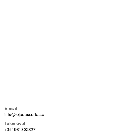
E-mail
info@lojadascurtas.pt
Telemóvel
+351961302327