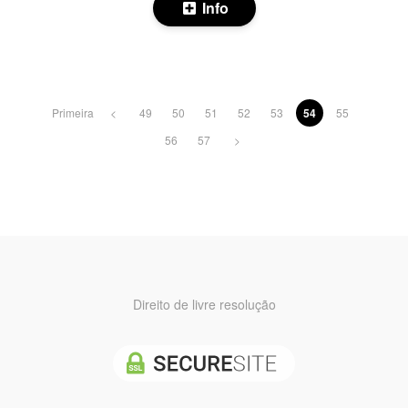
Info
Primeira
<
49
50
51
52
53
54
55
56
57
>
Direito de livre resolução