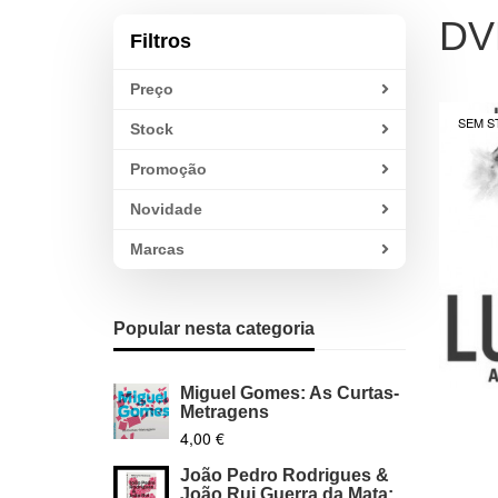
DV
Filtros
Preço
SEM S
Stock
Promoção
Novidade
Marcas
Popular nesta categoria
Miguel Gomes: As Curtas-
Metragens
4,00 €
João Pedro Rodrigues &
João Rui Guerra da Mata: