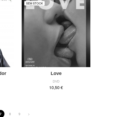
SEM STOCK
dor
Love
DVD
10,50 €
7
8
9
>