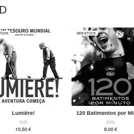
D
TOCK
SEM STOCK
Lumière!
120 Batimentos por M
DVD
DVD
10,50 €
8,00 €