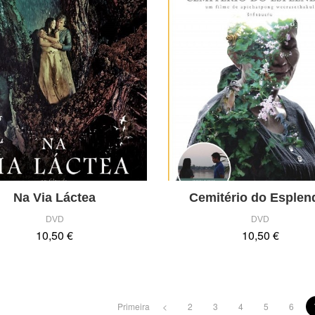
Na Via Láctea
Cemitério do Esplen
DVD
DVD
10,50 €
10,50 €
Primeira
<
2
3
4
5
6