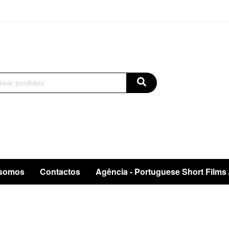
somos
Contactos
Agência - Portuguese Short Films