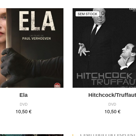
SEM STOCK
Ela
Hitchcock/Truffau
DVD
DVD
10,50 €
10,50 €