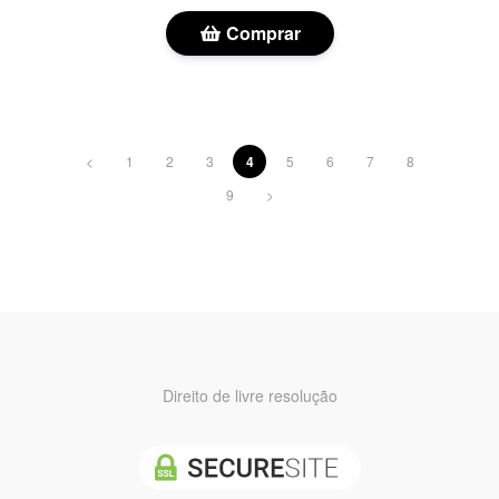
Comprar
<
1
2
3
4
5
6
7
8
9
>
Direito de livre resolução