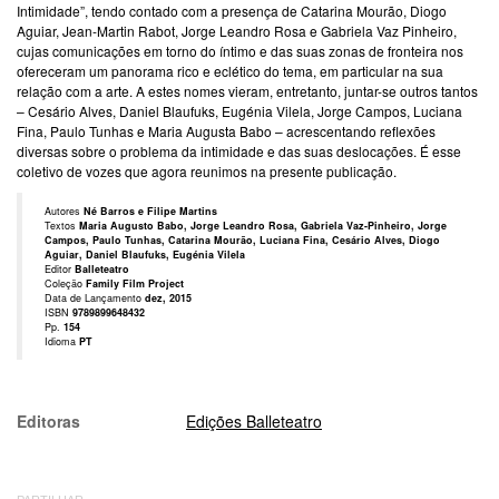
Intimidade”, tendo contado com a presença de Catarina Mourão, Diogo
Aguiar, Jean-Martin Rabot, Jorge Leandro Rosa e Gabriela Vaz Pinheiro,
cujas comunicações em torno do íntimo e das suas zonas de fronteira nos
ofereceram um panorama rico e eclético do tema, em particular na sua
relação com a arte. A estes nomes vieram, entretanto, juntar-se outros tantos
– Cesário Alves, Daniel Blaufuks, Eugénia Vilela, Jorge Campos, Luciana
Fina, Paulo Tunhas e Maria Augusta Babo – acrescentando reflexões
diversas sobre o problema da intimidade e das suas deslocações. É esse
coletivo de vozes que agora reunimos na presente publicação.
Autores
Né Barros e Filipe Martins
Textos
Maria Augusto Babo, Jorge Leandro Rosa, Gabriela Vaz-Pinheiro, Jorge
Campos, Paulo Tunhas, Catarina Mourão, Luciana Fina, Cesário Alves, Diogo
Aguiar, Daniel Blaufuks, Eugénia Vilela
Editor
Balleteatro
Coleção
Family Film Project
Data de Lançamento
dez, 2015
ISBN
9789899648432
Pp.
154
Idioma
PT
Editoras
Edições Balleteatro