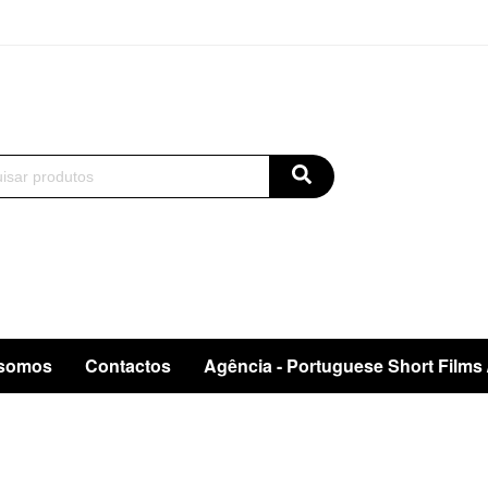
somos
Contactos
Agência - Portuguese Short Films