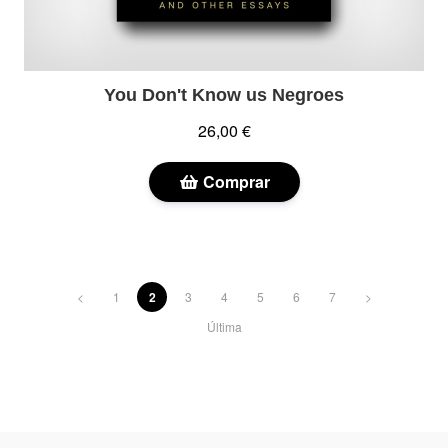
You Don't Know us Negroes
26,00 €
Comprar
<
1
2
3
4
5
6
7
>
Última