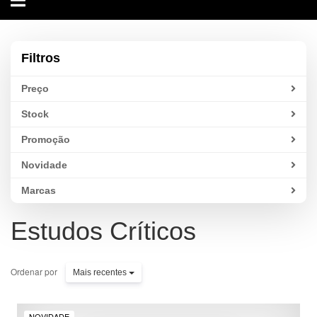
navigation
Filtros
Preço
Stock
Promoção
Novidade
Marcas
Estudos Críticos
Ordenar por
Mais recentes
NOVIDADE