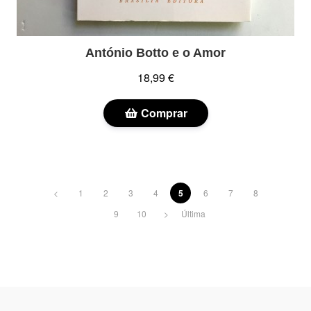
António Botto e o Amor
18,99 €
Comprar
<
1
2
3
4
5
6
7
8
9
10
>
Última