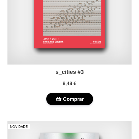
s_cities #3
8,48 €
Comprar
NOVIDADE