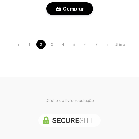
Comprar
<
1
2
3
4
5
6
7
>
Última
Direito de livre resolução