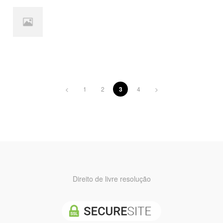
<
1
2
3
4
>
Direito de livre resolução