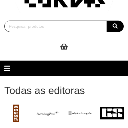
Toggle
navigation
Todas as editoras