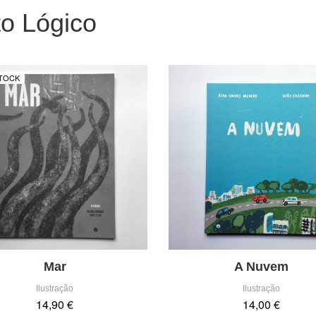
o Lógico
TOCK
Mar
A Nuvem
Ilustração
Ilustração
14,90 €
14,00 €