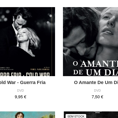
ld War - Guerra Fria
O Amante De Um D
DVD
DVD
9,95 €
7,50 €
SEM STOCK