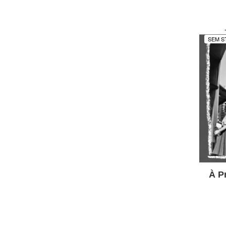
SEM S
À P