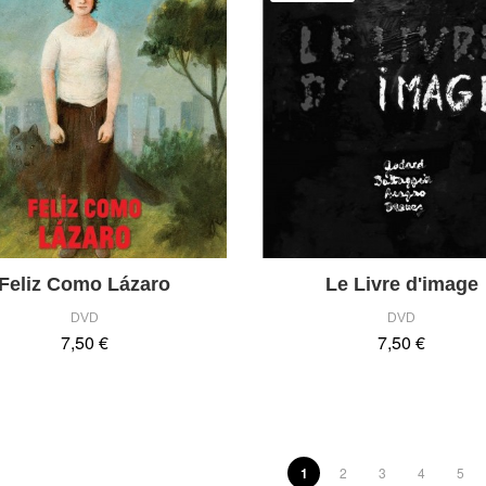
Feliz Como Lázaro
Le Livre d'image
DVD
DVD
7,50 €
7,50 €
1
2
3
4
5