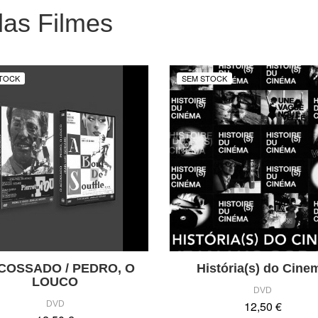
as Filmes
TOCK
SEM STOCK
COSSADO / PEDRO, O
História(s) do Cine
LOUCO
DVD
12,50 €
DVD